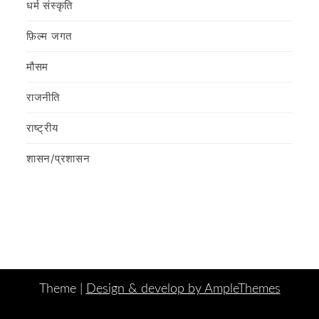
धर्म संस्कृति
फ़िल्‍म जगत
मौसम
राजनीति
राष्ट्रीय
शासन/प्रशासन
Theme |
Design & develop by AmpleThemes