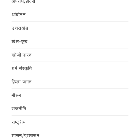
अपराध/हादसे
आंदोलन
उत्तराखंड
खेल-कूद
खोजी नारद
धर्म संस्कृति
फ़िल्‍म जगत
मौसम
राजनीति
राष्ट्रीय
शासन/प्रशासन