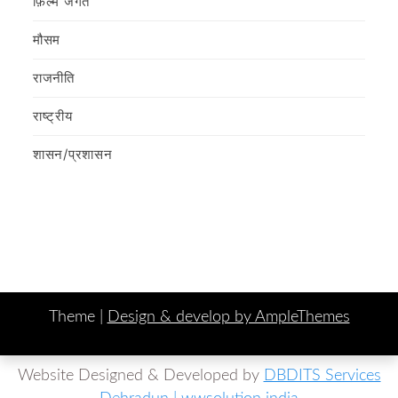
फ़िल्‍म जगत
मौसम
राजनीति
राष्ट्रीय
शासन/प्रशासन
Theme |
Design & develop by AmpleThemes
Website Designed & Developed by
DBDITS Services