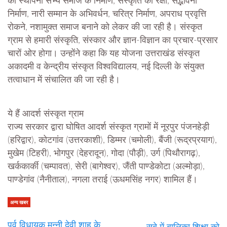
की स्थापना सभ्य समाज के निर्माण, संस्कृति की रक्षा, सद्भावना
निर्माण, नारी सम्मान के अभिवर्धन, चरित्र निर्माण, अपराध प्रवृत्ति
रोकने, नशामुक्त समाज बनाने को लेकर की जा रही है। संस्कृत
ग्राम से हमारी संस्कृति, संस्कार और ज्ञान-विज्ञान का प्रचार-प्रसार
चारों ओर होगा। उन्होंने कहा कि यह योजना उत्तराखंड संस्कृत
अकादमी व केन्द्रीय संस्कृत विश्वविद्यालय, नई दिल्ली के संयुक्त
तत्वाधान में संचालित की जा रही है।
ये हैं आदर्श संस्कृत ग्राम
राज्य सरकार द्वारा घोषित आदर्श संस्कृत ग्रामों में नूरपुर पंजनहेड़ी
(हरिद्वार), कोटगांव (उत्तरकाशी), डिम्मर (चमोली), बैंजी (रूद्रप्रयाग),
मुखेम (टिहरी), भोगपुर (देहरादून), गोदा (पौड़ी), उर्ग (पिथौरागढ़),
खर्ककार्की (चम्पावत), सेरी (बागेश्वर), जैंती पाण्डेकोटा (अल्मोड़ा),
पाण्डेगांव (नैनीताल), नगला तराई (ऊधमसिंह नगर) शामिल हैं।
अन्य खबर
पूर्व विधायक मुन्नी देवी शाह के
सूबे में बालिका शिक्षा को