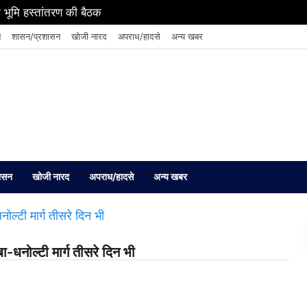
 भूमि हस्तांतरण की बैठक
न
शासन/प्रशासन
खोजी नारद
अपराध/हादसे
अन्य खबर
ासन
खोजी नारद
अपराध/हादसे
अन्य खबर
ा-धनोल्टी मार्ग तीसरे दिन भी