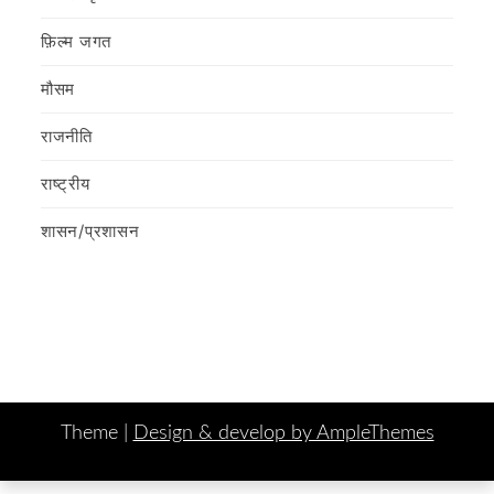
फ़िल्‍म जगत
मौसम
राजनीति
राष्ट्रीय
शासन/प्रशासन
Theme |
Design & develop by AmpleThemes