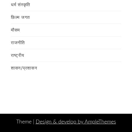
धर्म संस्कृति
फ़िल्‍म जगत
मौसम
राजनीति
राष्ट्रीय
शासन/प्रशासन
Theme |
Design & develop by AmpleThemes