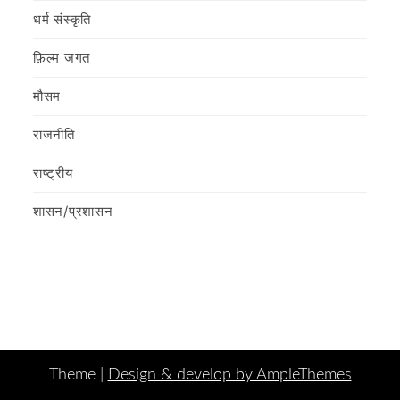
धर्म संस्कृति
फ़िल्‍म जगत
मौसम
राजनीति
राष्ट्रीय
शासन/प्रशासन
Theme |
Design & develop by AmpleThemes