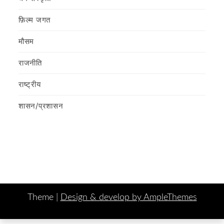
फ़िल्‍म जगत
मौसम
राजनीति
राष्ट्रीय
शासन/प्रशासन
Theme |
Design & develop by AmpleThemes