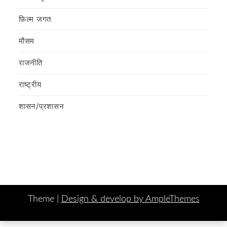
फ़िल्‍म जगत
मौसम
राजनीति
राष्ट्रीय
शासन/प्रशासन
Theme |
Design & develop by AmpleThemes