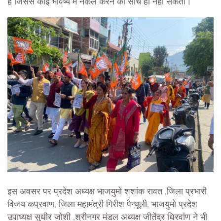
हैं जिससे कोई भविष्य में नकल करने की सोच ही नहीं सकता।
इस अवसर पर प्रदेश अध्यक्ष भाजयुमो शशांक रावत ,जिला प्रभारी
विजय कप्रवाण, जिला महामंत्री गिरीश पैन्यूली, भाजयुमो प्रदेश
उपाध्यक्ष सुधीर जोशी ,श्रीनगर मंडल अध्यक्ष जीतेंद्र धिरवांण ने भी