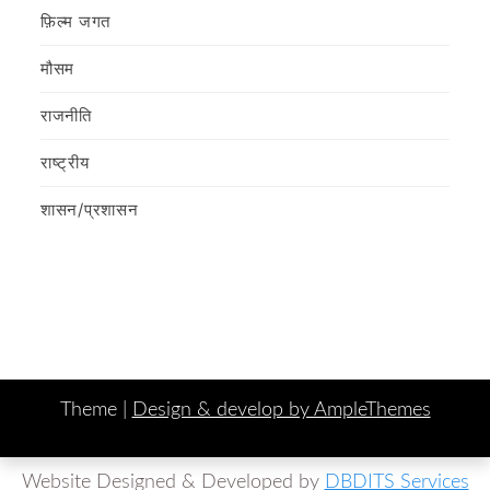
फ़िल्‍म जगत
मौसम
राजनीति
राष्ट्रीय
शासन/प्रशासन
Theme |
Design & develop by AmpleThemes
Website Designed & Developed by
DBDITS Services