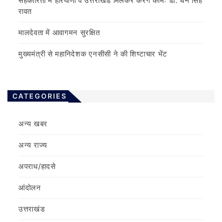
सहकारिता में हरियाणा व उत्तराखंड मिलकर करेंगे कामः डाॅ. धन सिंह
रावत
मालदेवता में आवागमन सुरक्षित
मुख्यमंत्री से महानिदेशक एनसीसी ने की शिष्टाचार भेंट
CATEGORIES
अन्य खबर
अन्य राज्य
अपराध/हादसे
आंदोलन
उत्तराखंड