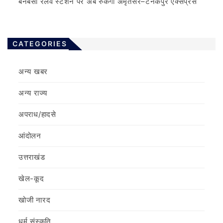
बनबसा रेलवे स्टेशन पर अब रुकेगी अमृतसर–टनकपुर एक्सप्रेस
CATEGORIES
अन्य खबर
अन्य राज्य
अपराध/हादसे
आंदोलन
उत्तराखंड
खेल-कूद
खोजी नारद
धर्म संस्कृति