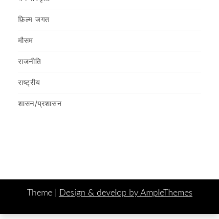
फ़िल्‍म जगत
मौसम
राजनीति
राष्ट्रीय
शासन/प्रशासन
Theme |
Design & develop by AmpleThemes