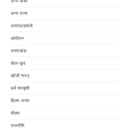
अन्य खबर
अन्य राज्य
अपराध/हादसे
आंदोलन
उत्तराखंड
खेल-कूद
खोजी नारद
धर्म संस्कृति
फ़िल्‍म जगत
मौसम
राजनीति