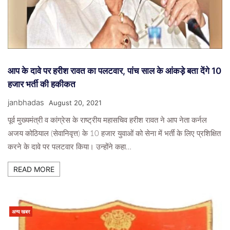
सभी विभागों को हाई अलर्ट पर रहने के निर्देश
4 Days Ago
Janbhadas
आप के दावे पर हरीश रावत का पलटवार, पांच साल के आंकड़े बता देंगे 10
हजार भर्ती की हकीकत
janbhadas
August 20, 2021
अपराध/हादसे
पूर्व मुख्यमंत्री व कांग्रेस के राष्ट्रीय महासचिव हरीश रावत ने आप नेता कर्नल
नाबालिग से दुष्कर्म के आरोप में दिवाकर डिमरी गिरफ्तार
अजय कोठियाल (सेवानिवृत्त) के 10 हजार युवाओं को सेना में भर्ती के लिए प्रशिक्षित
2 Weeks Ago
Janbhadas
करने के दावे पर पलटवार किया। उन्होंने कहा…
READ MORE
अन्य खबर
उत्तराखंड