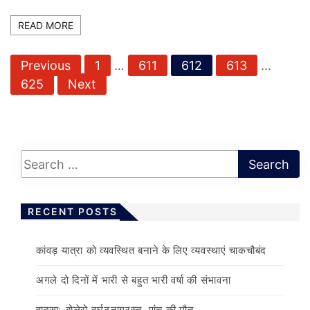
READ MORE
P
Previous
1
…
611
612
613
…
o
625
Next
s
t
s
p
a
g
RECENT POSTS
i
n
कांवड़ यात्रा को व्यवस्थित बनाने के लिए व्यवस्थाएं चाकचौबंद
a
t
अगले दो दिनों में भारी से बहुत भारी वर्षा की संभावना
i
हादसाः बोलेरो दुर्घटनाग्रस्त, पांच की मौत