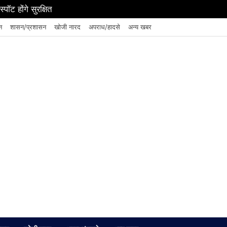
पॉट होंगे सुरक्षित
न
शासन/प्रशासन
खोजी नारद
अपराध/हादसे
अन्य खबर