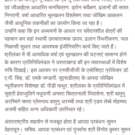
ढलानों की विस्तृत भू-वैज्ञानिक एवं भू-तकनीकी जांच, रिमोट सेंसिंग
एवं जीआईएस आधारित मानचित्रण, ड्रोन सर्वेक्षण, ढलानों की सतत
निगरानी, वर्षा आधारित भूस्खलन विश्लेषण तथा जोखिम आकलन
जैसी आधुनिक तकनीकों का उपयोग किया जा रहा है।
उन्होंने कहा कि इन अध्ययनों के आधार पर संवेदनशील क्षेत्रों की
पहचान कर वहां स्थायी उपचारात्मक उपाय, ढलान स्थिरीकरण, जल
निकासी सुधार तथा आवश्यक इंजीनियरिंग कार्य किए जाते हैं।
श्रीलंका में भी अत्यधिक वर्षा एवं भूस्खलन की घटनाएं सामान्य होने
के कारण प्रतिनिधिमंडल ने उत्तराखण्ड की इन व्यवस्थाओं में विशेष
रुचि दिखाई। इस अवसर पर एनसीजीजी के एसोसिएट प्रोफेसर डॉ.
ए.पी. सिंह, डाॅ. एमके भण्डारी, यूएसडीएमए के आपदा जोखिम
न्यूनीकरण विशेषज्ञ डाॅ. पीडी माथुर, श्रीलंका के प्रतिनिधिमंडल में
सुश्री हेवाजुलिगे मधुपानी अप्सरा चित्रानाली पियासेना, श्री बामुनु
अरच्चिगे चमरा प्रेमनाथ बामुनु अरच्ची तथा श्री एडम लेब्बे मोहम्मद
अजमी सहित अन्य अधिकारी उपस्थित रहे।
अंतरराष्ट्रीय सहयोग से मजबूत होता है आपदा प्रबंधन-सुमन
देहरादून। सचिव, आपदा प्रबंधन एवं पुनर्वास श्री विनोद कुमार सुमन