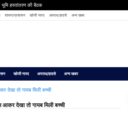
 भूमि हस्तांतरण की बैठक
न
शासन/प्रशासन
खोजी नारद
अपराध/हादसे
अन्य खबर
ासन
खोजी नारद
अपराध/हादसे
अन्य खबर
स आकर देखा तो गायब मिली बच्‍ची