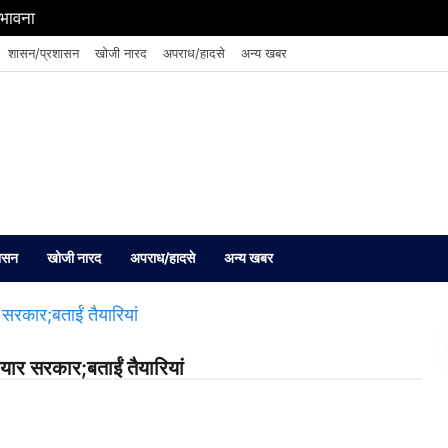
संभावना
शासन/प्रशासन
खोजी नारद
अपराध/हादसे
अन्य खबर
ासन
खोजी नारद
अपराध/हादसे
अन्य खबर
ैयार सरकार;बताईं तैयारियां