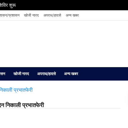
शिविर शुरू
शासन/प्रशासन
खोजी नारद
अपराध/हादसे
अन्य खबर
ासन
खोजी नारद
अपराध/हादसे
अन्य खबर
िन निकाली प्रभातफेरी