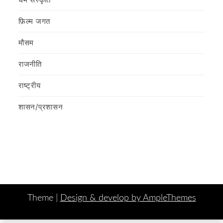
फ़िल्‍म जगत
मौसम
राजनीति
राष्ट्रीय
शासन/प्रशासन
Theme |
Design & develop by AmpleThemes