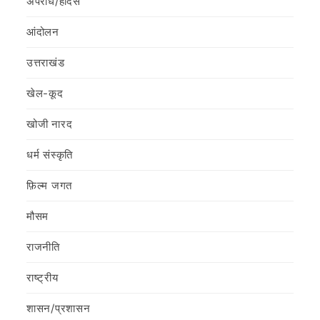
अपराध/हादसे
आंदोलन
उत्तराखंड
खेल-कूद
खोजी नारद
धर्म संस्कृति
फ़िल्‍म जगत
मौसम
राजनीति
राष्ट्रीय
शासन/प्रशासन