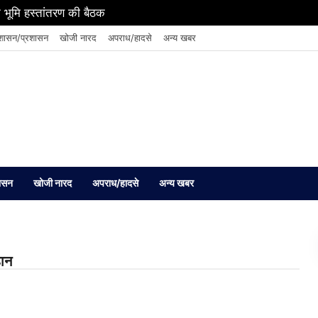
 भूमि हस्तांतरण की बैठक
शासन/प्रशासन
खोजी नारद
अपराध/हादसे
अन्य खबर
ासन
खोजी नारद
अपराध/हादसे
अन्य खबर
हान