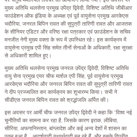
पर चतुर्थ मेमोरियल लेक्चर का आयोजन किया गया। इस अवसर पर
मुख्य अतिथि थलसेना प्रमुख उपेंद्र द्विवेदी, विशिष्ट अतिथि जीबीआर
फाउंडेशन ऑफ इंडिया के अध्यक्ष एवं पूर्व वायुसेना प्रमुख आरकेएस
भदौरिया, जनरल बिपिन रावत की सुपुत्री तारिणी रावत और आजतक
के सीनियर एडिटर और वरिष्ठ रक्षा पत्रकार एवं फ़ाउंडेशन के सचिव
मनजीत नेगी मुख्य वक्ता के रूप में उपस्थित रहे। इस कार्यक्रम में
वायुसेना प्रमुख एपी सिंह समेत तीनों सेनाओं के अधिकारी, रक्षा सुरक्षा
से अधिकारी शामिल हुए।
मुख्य अतिथि थलसेना प्रमुख जनरल उपेंद्र द्विवेदी, विशिष्ट अतिथि
वायु सेना प्रमुख एयर चीफ मार्शल एपी सिंह, पूर्व वायुसेना प्रमुख
आरकेएस भदौरिया और जनरल बिपिन रावत की सुपुत्री तारिणी रावत
ने दीप प्रज्ज्वलित कर कार्यक्रम का शुभारम्भ किया। सभी ने
सीडीएस जनरल बिपिन रावत को श्रद्धांजलि अर्पित की।
इस अवसर पर आर्मी चीफ जनरल उपेंद्र द्विवेदी ने कहा कि “विश्व नई
चुनौतियों का सामना कर रहा है, जिसके कारण इराक, लीबिया,
सीरिया, अफगानिस्तान, बांग्लादेश और कई अन्य देशों में शासन का
पतन हुआ है… आदर्शवादी यथार्थवादी बन रहे हैं, और इसके विपरीत