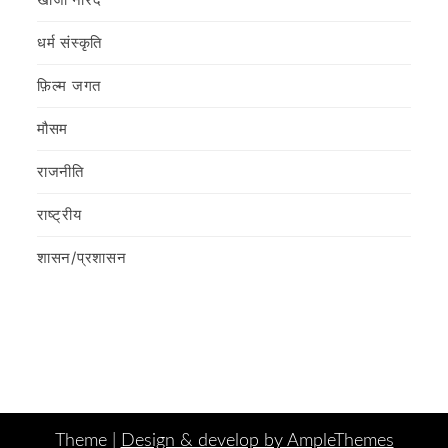
धर्म संस्कृति
फ़िल्‍म जगत
मौसम
राजनीति
राष्ट्रीय
शासन/प्रशासन
Theme |
Design & develop by AmpleThemes