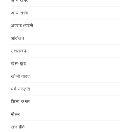
अन्य खबर
अन्य राज्य
अपराध/हादसे
आंदोलन
उत्तराखंड
खेल-कूद
खोजी नारद
धर्म संस्कृति
फ़िल्‍म जगत
मौसम
राजनीति