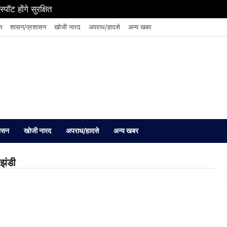
पॉट होंगे सुरक्षित
न
शासन/प्रशासन
खोजी नारद
अपराध/हादसे
अन्य खबर
ासन
खोजी नारद
अपराध/हादसे
अन्य खबर
 झंडी