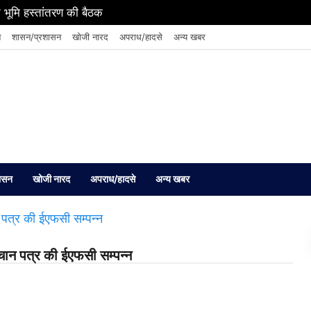
 भूमि हस्तांतरण की बैठक
न
शासन/प्रशासन
खोजी नारद
अपराध/हादसे
अन्य खबर
ासन
खोजी नारद
अपराध/हादसे
अन्य खबर
पहचान पत्र की ईएफसी सम्पन्न