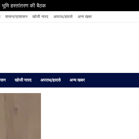
 भूमि हस्तांतरण की बैठक
न
शासन/प्रशासन
खोजी नारद
अपराध/हादसे
अन्य खबर
ासन
खोजी नारद
अपराध/हादसे
अन्य खबर