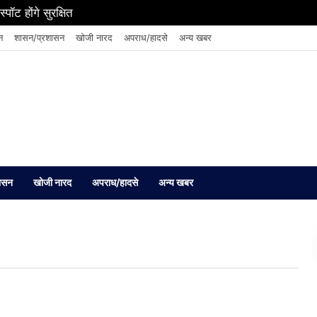
पॉट होंगे सुरक्षित
न
शासन/प्रशासन
खोजी नारद
अपराध/हादसे
अन्य खबर
ासन
खोजी नारद
अपराध/हादसे
अन्य खबर