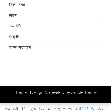
फ़िल्‍म जगत
मौसम
राजनीति
राष्ट्रीय
शासन/प्रशासन
Theme |
Design & develop by AmpleThemes
Website Designed & Developed by
DBDITS Services