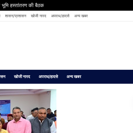
 भूमि हस्तांतरण की बैठक
न
शासन/प्रशासन
खोजी नारद
अपराध/हादसे
अन्य खबर
ासन
खोजी नारद
अपराध/हादसे
अन्य खबर