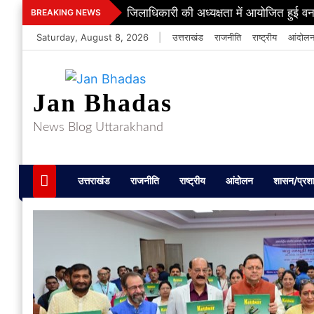
Skip
जिलाधिकारी की अध्यक्षता में आयोजित हुई वन
BREAKING NEWS
to
Saturday, August 8, 2026
|
उत्तराखंड
राजनीति
राष्ट्रीय
आंदोल
content
Jan Bhadas
News Blog Uttarakhand
उत्तराखंड
राजनीति
राष्ट्रीय
आंदोलन
शासन/प्रश