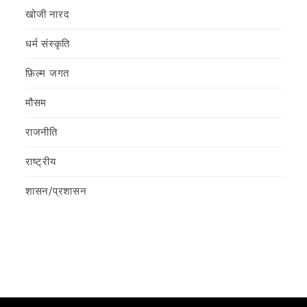
खोजी नारद
धर्म संस्कृति
फ़िल्‍म जगत
मौसम
राजनीति
राष्ट्रीय
शासन/प्रशासन