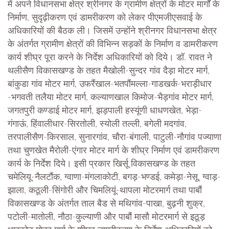
में अपने विधानसभा क्षेत्र श्रीनगर के ग्रामीण क्षेत्रों के मोटर मार्गों के
निर्माण, सुदृढ़ीकरण एवं डामरीकरण को लेकर पीएमजीएसवाई के
अधिकारियों की बैठक ली। जिसमें उन्होंने श्रीनगर विधानसभा क्षेत्र
के अंतर्गत ग्रामीण क्षेत्रों की विभिन्न सड़कों के निर्माण व डामरीकरण
कार्य शीघ्र पूरा करने के निर्देश अधिकारियों को दिये। डॉ. रावत ने
थलीसैण विकासखण्ड के तहत मैखोली-सुन्दर गांव दैड़ा मोटर मार्ग,
बांकुडा गांव मोटर मार्ग, उफरैंखाल-भतपौंमल्ला-गाडखर्क-भराड़ीधार
-भगवती तलैया मोटर मार्ग, कल्याणखाल किमोज-भैड़गांव मोटर मार्ग,
जगतपुरी कण्डाई मोटर मार्ग, झड़पाली हस्यूंणी धाधणखेत, भेड़ा-
गंगाऊं, हिंवालीधार-सिरतोली, स्योली तल्ली, बगेली मदगांव,
तरपालीसैण-किरसाल, सुनारगांव, चौरा-बंगाली, पाटुली-नौगांव पज्याणा
तथा चुणखेत मैरोली-एंगार मोटर मार्ग के शीघ्र निर्माण एवं डामरीकरण
कार्य के निर्देश दिये। इसी प्रकार खिर्सू विकासखण्ड के तहत
चमेलियू-नैलटौंक, ग्वाणा-मंगलाकोटी, बगड़-भण्डई, कमेड़ा-नेसू, ग्वाड़-
झाला, कठूली-सिंगोरी और चिमलियूं-थापला मोटरमार्ग तथा पाबौं
विकासखण्ड के अंतर्गत ताल बैड से मथिगांव-पाखा, बुढ़नी शुक्र,
पटोली-मातोली, नौठा-कुल्याणी और पाबौं मासौ मोटरमार्ग से इठूड़