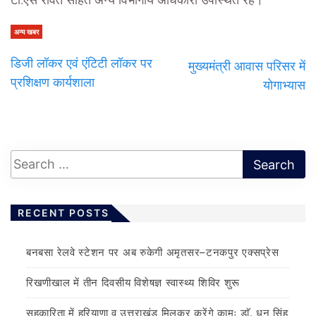
टी.एस रावत सहित अन्य विभागीय अधिकारी उपस्थित रहे।
अन्य खबर
डिजी लॉकर एवं एंटिटी लॉकर पर
मुख्यमंत्री आवास परिसर में
प्रशिक्षण कार्यशाला
योगाभ्यास
RECENT POSTS
बनबसा रेलवे स्टेशन पर अब रुकेगी अमृतसर–टनकपुर एक्सप्रेस
रिखणीखाल में तीन दिवसीय विशेषज्ञ स्वास्थ्य शिविर शुरू
सहकारिता में हरियाणा व उत्तराखंड मिलकर करेंगे कामः डाॅ. धन सिंह