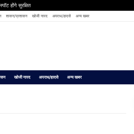
पॉट होंगे सुरक्षित
न
शासन/प्रशासन
खोजी नारद
अपराध/हादसे
अन्य खबर
ासन
खोजी नारद
अपराध/हादसे
अन्य खबर