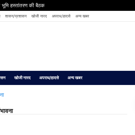
 भूमि हस्तांतरण की बैठक
न
शासन/प्रशासन
खोजी नारद
अपराध/हादसे
अन्य खबर
ासन
खोजी नारद
अपराध/हादसे
अन्य खबर
ंभावना