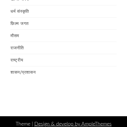
धर्म संस्कृति
फ़िल्‍म जगत
मौसम
राजनीति
राष्ट्रीय
शासन/प्रशासन
Theme |
Design & develop by AmpleThemes