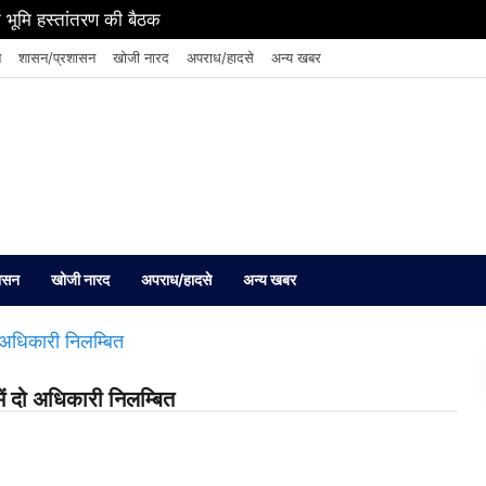
 भूमि हस्तांतरण की बैठक
न
शासन/प्रशासन
खोजी नारद
अपराध/हादसे
अन्य खबर
ासन
खोजी नारद
अपराध/हादसे
अन्य खबर
ें दो अधिकारी निलम्बित