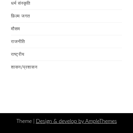
धर्म संस्कृति
फ़िल्‍म जगत
मौसम
राजनीति
राष्ट्रीय
शासन/प्रशासन
Theme |
Design & develop by AmpleThemes