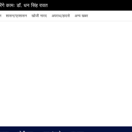
ंगे कामः डाॅ. धन सिंह रावत
न
शासन/प्रशासन
खोजी नारद
अपराध/हादसे
अन्य खबर