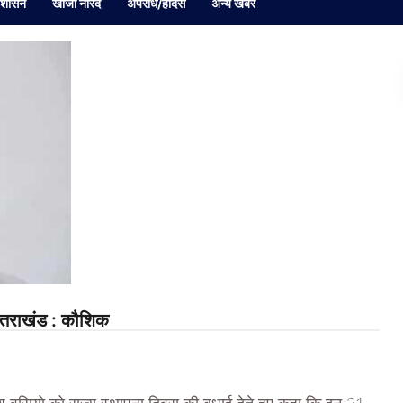
रशासन
खोजी नारद
अपराध/हादसे
अन्य खबर
 उतराखंड : कौशिक