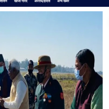
रशासन
खोजी नारद
अपराध/हादसे
अन्य खबर