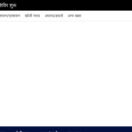
शिविर शुरू
शासन/प्रशासन
खोजी नारद
अपराध/हादसे
अन्य खबर